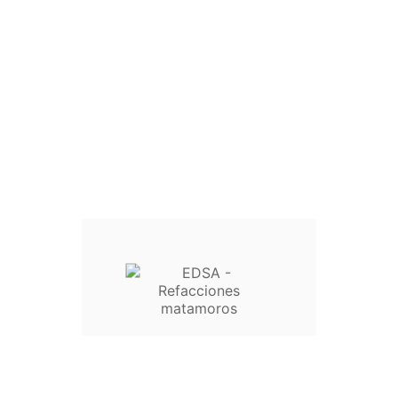
Inicio

Lavadoras

Licuadoras

Ventiladores

Refrigeradores

Secadoras

Aire Acondicionado

Ferretería
