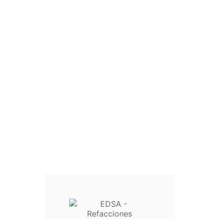
 calidad en nuestra tienda online. Disponemos de una amplia varieda
Perdona las molestias.
Busca otra vez lo que estás buscando