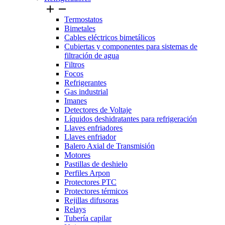


Termostatos
Bimetales
Cables eléctricos bimetálicos
Cubiertas y componentes para sistemas de
filtración de agua
Filtros
Focos
Refrigerantes
Gas industrial
Imanes
Detectores de Voltaje
Líquidos deshidratantes para refrigeración
Llaves enfriadores
Llaves enfriador
Balero Axial de Transmisión
Motores
Pastillas de deshielo
Perfiles Arpon
Protectores PTC
Protectores térmicos
Rejillas difusoras
Relays
Tubería capilar