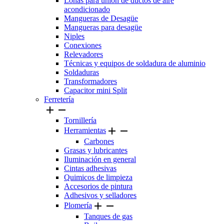
Lonas para unión de ductos de aire
acondicionado
Mangueras de Desagüe
Mangueras para desagüe
Niples
Conexiones
Relevadores
Técnicas y equipos de soldadura de aluminio
Soldaduras
Transformadores
Capacitor mini Split
Ferretería


Tornillería


Herramientas
Carbones
Grasas y lubricantes
Iluminación en general
Cintas adhesivas
Quimicos de limpieza
Accesorios de pintura
Adhesivos y selladores


Plomería
Tanques de gas