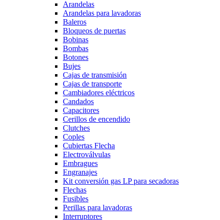
Arandelas
Arandelas para lavadoras
Baleros
Bloqueos de puertas
Bobinas
Bombas
Botones
Bujes
Cajas de transmisión
Cajas de transporte
Cambiadores eléctricos
Candados
Capacitores
Cerillos de encendido
Clutches
Coples
Cubiertas Flecha
Electroválvulas
Embragues
Engranajes
Kit conversión gas LP para secadoras
Flechas
Fusibles
Perillas para lavadoras
Interruptores