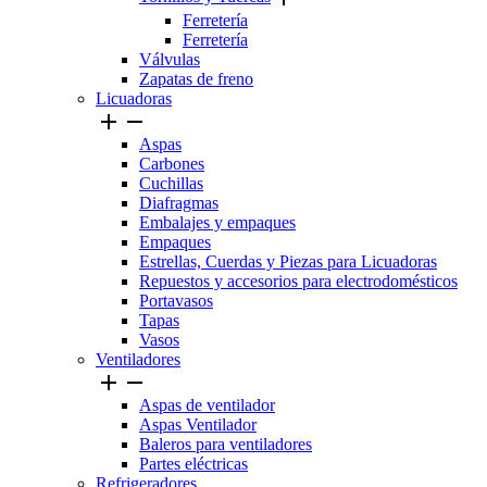
Ferretería
Ferretería
Válvulas
Zapatas de freno
Licuadoras


Aspas
Carbones
Cuchillas
Diafragmas
Embalajes y empaques
Empaques
Estrellas, Cuerdas y Piezas para Licuadoras
Repuestos y accesorios para electrodomésticos
Portavasos
Tapas
Vasos
Ventiladores


Aspas de ventilador
Aspas Ventilador
Baleros para ventiladores
Partes eléctricas
Refrigeradores