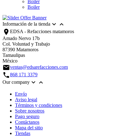
Boiler
Boiler


Información de la tienda
location_on
EDSA - Refacciones matamoros
Amado Nervo 17b
Col. Voluntad y Trabajo
87390 Matamoros
Tamaulipas
México
email
ventas@edsarefacciones.com
call
868 171 3379


Our company
Envío
Aviso legal
Términos y condiciones
Sobre nosotros
Pago seguro
Contáctanos
Mapa del sitio
Tiendas