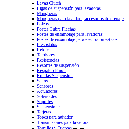
Levas Clutch
Ligas de suspensión para lavadoras
Mangueras
Mangueras para lavadora, accesorios de drenaje
Poleas
Postes Cubre Flechas
Postes de ensamblaje para lavadoras
Postes de ensamblaje para electrodomésticos
Presostatos
Relojes
Tambores
Resistencias
Resortes de suspensión
Respaldo Piñón
Rótulas Suspensión
Sellos
Sensores
Actuadores
Solenoides
Soportes
Suspensiones
Tarjetas
Topes para agitador
Transmisiones para lavadora


Tornillos y Tuercas