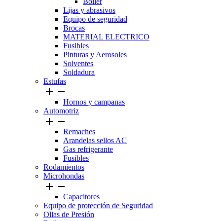
Boiler
Lijas y abrasivos
Equipo de seguridad
Brocas
MATERIAL ELECTRICO
Fusibles
Pinturas y Aerosoles
Solventes
Soldadura
Estufas


Hornos y campanas
Automotriz


Remaches
Arandelas sellos AC
Gas refrigerante
Fusibles
Rodamientos
Microhondas


Capacitores
Equipo de protección de Seguridad
Ollas de Presión