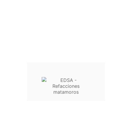
Inicio

Lavadoras

Licuadoras

Ventiladores

Refrigeradores

Secadoras

Aire Acondicionado

Ferretería

Estufas

Automotriz