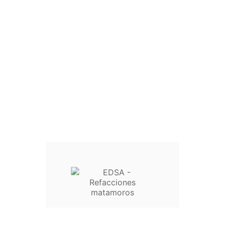
ACIDO MURIATICO LITRO NIKA
$55.00


Wishlist
Comparar
Inicio

Lavadoras

Licuadoras

Ventiladores

Refrigeradores

Secadoras
