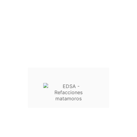
Inicio

Lavadoras

Licuadoras

Ventiladores

Refrigeradores

Secadoras

Aire Acondicionado

Ferretería

Estufas
