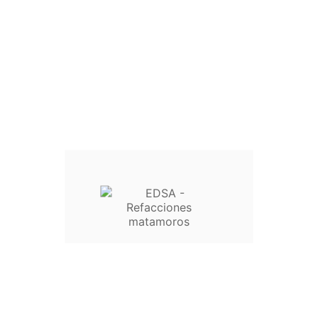
Inicio

Lavadoras

Licuadoras

Ventiladores

Refrigeradores

Secadoras

Aire Acondicionado

Ferretería

Estufas

Automotriz