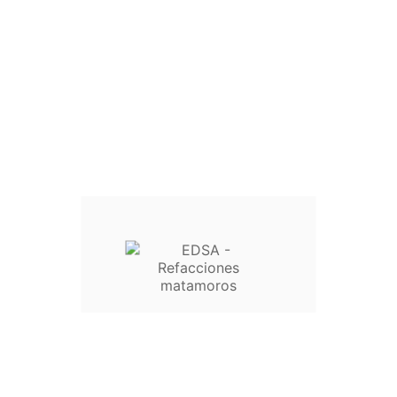
Inicio

Lavadoras

Licuadoras

Ventiladores

Refrigeradores

Secadoras

Aire Acondicionado

Ferretería

Estufas
