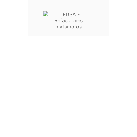
Write your review
Políticas De
Seguridad
[Clic Para Ver Las Políticas De
Seguridad]
Políticas De Envío
[Clic
Para Ver Las Políticas De Envío]
Politicas De
Devolución
[Clic Para Ver Las Políticas De
Devolución]
Descripción
Detalles del producto
Reseñas