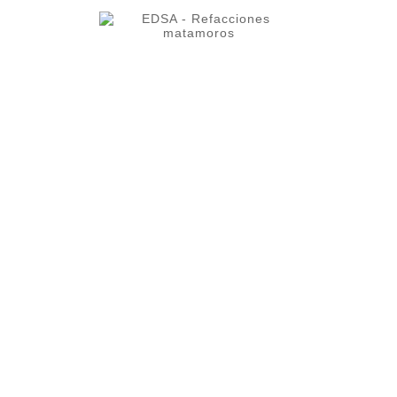

INFORMACIÓN DE LA TIENDA

OUR COMPANY

TU CUENTA
BOLETÍN
OK
Puede darse de baja en cualquier momento. Por ello, lo invitamos a
ver nuestro aviso de privacidad e información de contacto.