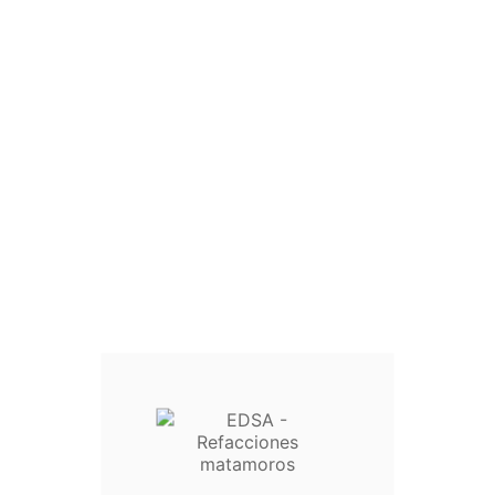
Fabricado con materiales duraderos, el tornillo
agitador Whirlpool genérico es ideal para
reemplazar tornillos desgastados o dañados,
mejorando la funcionalidad y estabilidad.
CANTIDAD:
Wishlist
Añadir Al Carrito

6 Items
Write your review